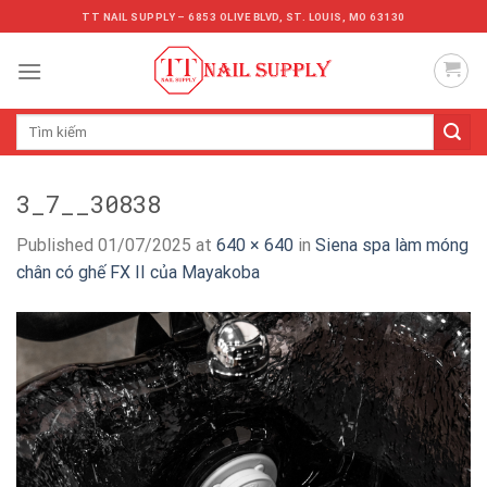
Skip
TT NAIL SUPPLY – 6853 OLIVE BLVD, ST. LOUIS, MO 63130
to
content
Tìm
kiếm:
3_7__30838
Published
01/07/2025
at
640 × 640
in
Siena spa làm móng
chân có ghế FX II của Mayakoba