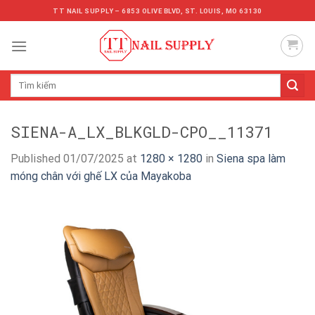
Skip
TT NAIL SUPPLY – 6853 OLIVE BLVD, ST. LOUIS, MO 63130
to
content
Tìm
kiếm:
SIENA-A_LX_BLKGLD-CPO__11371
Published
01/07/2025
at
1280 × 1280
in
Siena spa làm
móng chân với ghế LX của Mayakoba