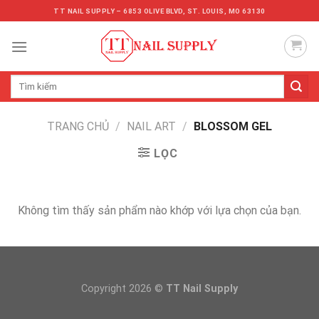
Skip
TT NAIL SUPPLY – 6853 OLIVE BLVD, ST. LOUIS, MO 63130
to
content
Tìm
kiếm:
TRANG CHỦ
/
NAIL ART
/
BLOSSOM GEL
LỌC
Không tìm thấy sản phẩm nào khớp với lựa chọn của bạn.
Copyright 2026 ©
TT Nail Supply