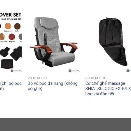
VỎ ĐỆM GHẾ
VỎ ĐỆM GHẾ
(chỉ bộ bọc
Bộ vỏ bọc đa năng (không
Cơ chế ghế massage
ế)
có ghế)
SHIATSULOGIC EX-R/LX
bọc vải đàn hồi