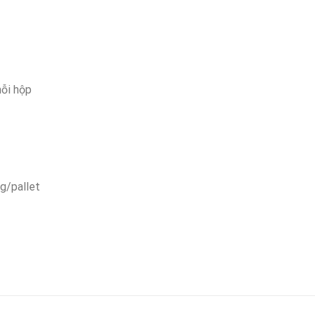
mỗi hộp
ng/pallet