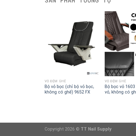
GHẾ
VỎ ĐỆM GHẾ
VỎ ĐỆM GHẾ
(chỉ bộ bọc, không
Bộ vỏ bọc (chỉ bộ vỏ bọc,
Bộ bọc vỏ 1603 
 1807 LX
không có ghế) 9652 FX
vỏ, không có gh
Copyright 2026 ©
TT Nail Supply