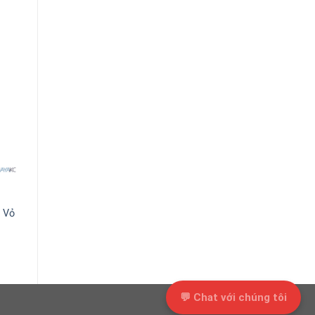
 Vỏ
💬 Chat với chúng tôi