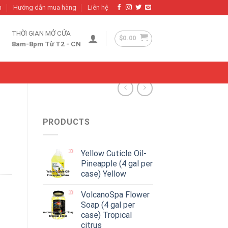
h
Hướng dẫn mua hàng
Liên hệ
THỜI GIAN MỞ CỬA
$
0.00
8am-8pm Từ T2 - CN
PRODUCTS
Yellow Cuticle Oil-
Pineapple (4 gal per
case) Yellow
VolcanoSpa Flower
Soap (4 gal per
case) Tropical
citrus