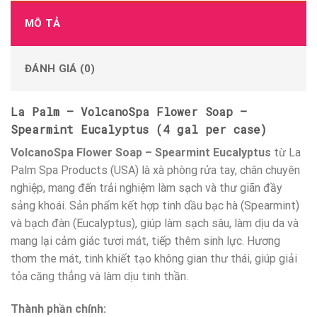
MÔ TẢ
ĐÁNH GIÁ (0)
La Palm – VolcanoSpa Flower Soap –
Spearmint Eucalyptus (4 gal per case)
VolcanoSpa Flower Soap – Spearmint Eucalyptus
từ La
Palm Spa Products (USA) là xà phòng rửa tay, chân chuyên
nghiệp, mang đến trải nghiệm làm sạch và thư giãn đầy
sảng khoái. Sản phẩm kết hợp tinh dầu bạc hà (Spearmint)
và bạch đàn (Eucalyptus), giúp làm sạch sâu, làm dịu da và
mang lại cảm giác tươi mát, tiếp thêm sinh lực. Hương
thơm the mát, tinh khiết tạo không gian thư thái, giúp giải
tỏa căng thẳng và làm dịu tinh thần.
Thành phần chính: