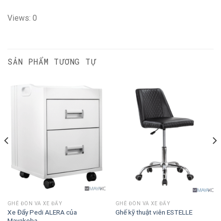
Views: 0
SẢN PHẨM TƯƠNG TỰ
GHẾ ĐÔN VÀ XE ĐẨY
GHẾ ĐÔN VÀ XE ĐẨY
Xe Đẩy Pedi ALERA của
Ghế kỹ thuật viên ESTELLE
Mayakoba