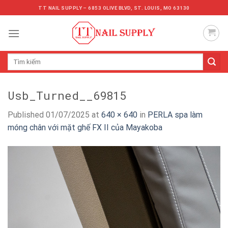
Skip
TT NAIL SUPPLY – 6853 OLIVE BLVD, ST. LOUIS, MO 63130
to
content
Tìm
kiếm:
Usb_Turned__69815
Published
01/07/2025
at
640 × 640
in
PERLA spa làm
móng chân với mặt ghế FX II của Mayakoba