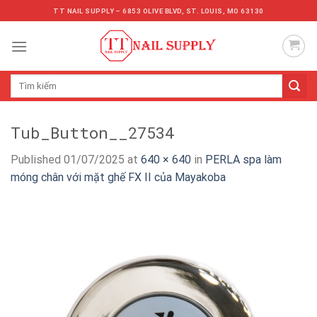
Skip
TT NAIL SUPPLY – 6853 OLIVE BLVD, ST. LOUIS, MO 63130
to
content
Tìm
kiếm:
Tub_Button__27534
Published
01/07/2025
at
640 × 640
in
PERLA spa làm
móng chân với mặt ghế FX II của Mayakoba