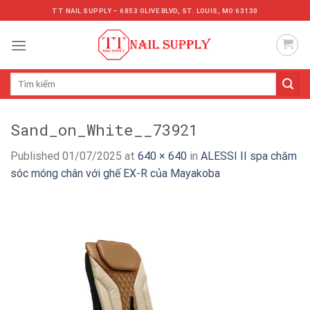
Skip
TT NAIL SUPPLY – 6853 OLIVE BLVD, ST. LOUIS, MO 63130
to
content
Tìm
kiếm:
Sand_on_White__73921
Published
01/07/2025
at
640 × 640
in
ALESSI II spa chăm
sóc móng chân với ghế EX-R của Mayakoba