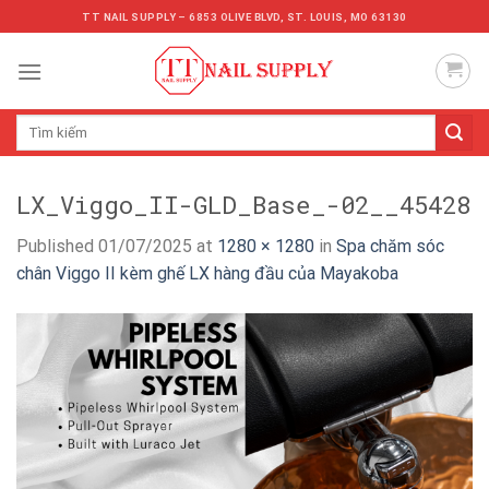
Skip
TT NAIL SUPPLY – 6853 OLIVE BLVD, ST. LOUIS, MO 63130
to
content
Tìm
kiếm:
LX_Viggo_II-GLD_Base_-02__45428
Published
01/07/2025
at
1280 × 1280
in
Spa chăm sóc
chân Viggo II kèm ghế LX hàng đầu của Mayakoba