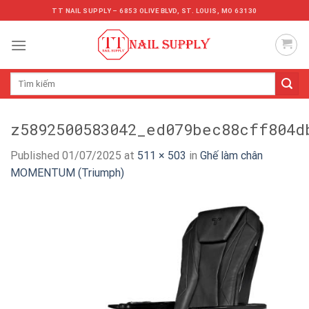
Skip
TT NAIL SUPPLY – 6853 OLIVE BLVD, ST. LOUIS, MO 63130
to
content
Tìm
kiếm:
z5892500583042_ed079bec88cff804d
Published
01/07/2025
at
511 × 503
in
Ghế làm chân
MOMENTUM (Triumph)