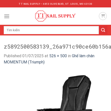
Skip
TT NAIL SUPPLY – 6853 OLIVE BLVD, ST. LOUIS, MO 63130
to
content
Tìm
kiếm:
z5892500583139_26a971c90ce60b156
Published
01/07/2025
at
526 × 500
in
Ghế làm chân
MOMENTUM (Triumph)