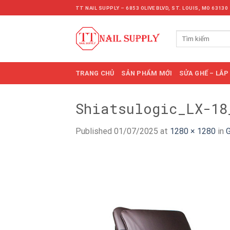
Skip
TT NAIL SUPPLY – 6853 OLIVE BLVD, ST. LOUIS, MO 63130
to
content
Tìm
kiếm:
TRANG CHỦ
SẢN PHẨM MỚI
SỬA GHẾ – LẮP
Shiatsulogic_LX-18
Published
01/07/2025
at
1280 × 1280
in