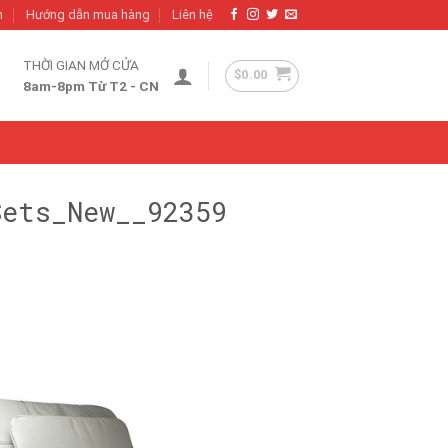
h
Hướng dẫn mua hàng
Liên hệ
THỜI GIAN MỞ CỬA
$
0.00
8am-8pm Từ T2 - CN
ets_New__92359