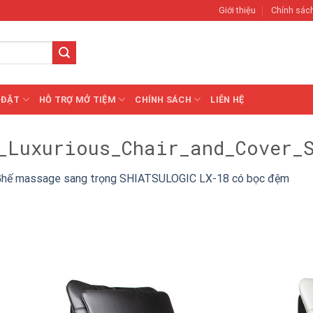
Giới thiệu
Chính sác
 ĐẶT
HỖ TRỢ MỞ TIỆM
CHÍNH SÁCH
LIÊN HỆ
_Luxurious_Chair_and_Cover_S
Ghế massage sang trọng SHIATSULOGIC LX-18 có bọc đệm